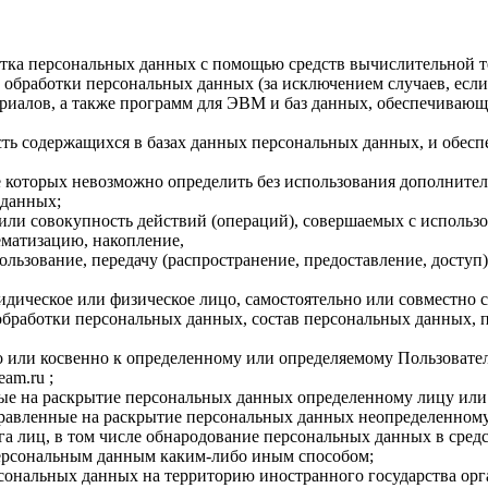
тка персональных данных с помощью средств вычислительной т
обработки персональных данных (за исключением случаев, если
иалов, а также программ для ЭВМ и баз данных, обеспечивающих
ь содержащихся в базах данных персональных данных, и обес
е которых невозможно определить без использования дополнит
 данных;
или совокупность действий (операций), совершаемых с использо
ематизацию, накопление,
ользование, передачу (распространение, предоставление, доступ
идическое или физическое лицо, самостоятельно или совместно
бработки персональных данных, состав персональных данных, п
и косвенно к определенному или определяемому Пользователю веб
eam.ru ;
ые на раскрытие персональных данных определенному лицу или
равленные на раскрытие персональных данных неопределенному 
а лиц, в том числе обнародование персональных данных в сре
персональным данным каким-либо иным способом;
сональных данных на территорию иностранного государства орг