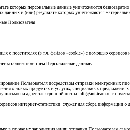
ьтате которых персональные данные уничтожаются безвозвратно
 данных и (или) результате которых уничтожаются материальн
ные Пользователя
ых о посетителях (в т.ч. файлов «cookie») с помощью сервисов и
инены общим понятием Персональные данные.
ирование Пользователя посредством отправки электронных пис
ения о новых продуктах и услугах, специальных предложениях и
письмо на адрес электронной почты info@ant-team.ru с пометко
рвисов интернет-статистики, служат для сбора информации о де
ько в случае их заполнения и/или отправки Пользователем само